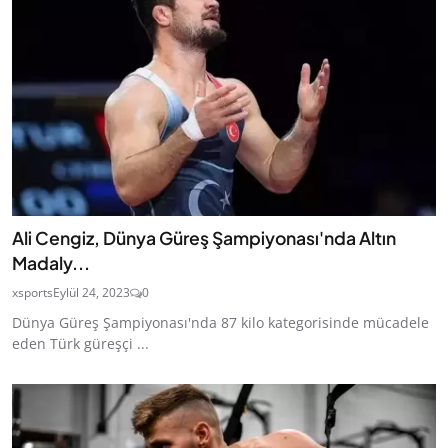
Ali Cengiz, Dünya Güreş Şampiyonası'nda Altın
Madaly...
xsports
Eylül 24, 2023
0
Dünya Güreş Şampiyonası'nda 87 kilo kategorisinde mücadele
eden Türk güreşçi ...