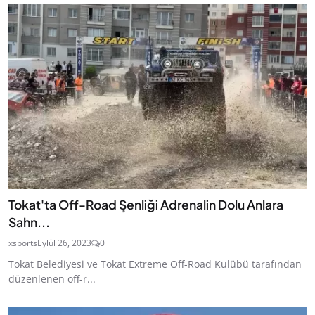
Tokat'ta Off-Road Şenliği Adrenalin Dolu Anlara
Sahn...
xsports
Eylül 26, 2023
0
Tokat Belediyesi ve Tokat Extreme Off-Road Kulübü tarafından
düzenlenen off-r...