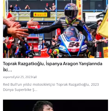
Toprak Razgatlıoğlu, İspanya Aragon Yarışlarında
İki...
xsports
Eylül 25, 2023
0
Red Bull'un yıldız motosikletçisi Toprak Razgatlıoğlu, 2023
Dünya Superbike Ş...