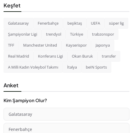
Keşfet
Galatasaray
Fenerbahçe
beşiktaş
UEFA
süper lig
Şampiyonlar Ligi
trendyol
Türkiye
trabzonspor
TFF
Manchester United
Kayserispor
Japonya
Real Madrid
Konferans Ligi
Okan Buruk
transfer
A Milli Kadın Voleybol Takımı
İtalya
beIN Sports
Anket
Kim Şampiyon Olur?
Galatasaray
Fenerbahçe