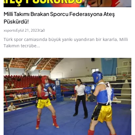
Milli Takımı Bırakan Sporcu Federasyona Ateş
Püskürdü!
xsports
Eylül 21, 2023
0
Türk spor camiasında büyük yankı uyandıran bir kararla, Milli
Takımın tecrübe...