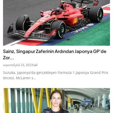
Sainz, Singapur Zaferinin Ardından Japonya GP'de
Zor...
xsports
Eylül 23, 2023
0
Suzuka, Japonya'da gerçekleşen Formula 1 Japonya Grand Prix
öncesi, McLaren s...