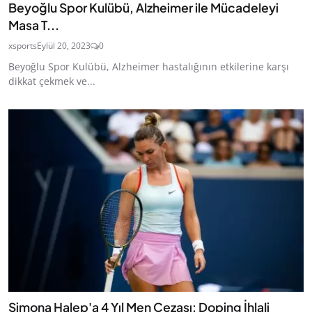
Beyoğlu Spor Kulübü, Alzheimer ile Mücadeleyi
Masa T...
xsports
Eylül 20, 2023
0
Beyoğlu Spor Kulübü, Alzheimer hastalığının etkilerine karşı
dikkat çekmek ve...
Simona Halep'a 4 Yıl Men Cezası: Doping İhlali