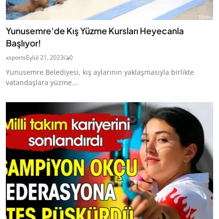
Yunusemre'de Kış Yüzme Kursları Heyecanla
Başlıyor!
xsports
Eylül 21, 2023
0
Yunusemre Belediyesi, kış aylarının yaklaşmasıyla birlikte
vatandaşlara yüzme...