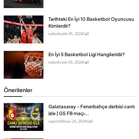
Tarihteki En İyi 10 Basketbol Oyuncusu
Kimlerdir?
tufan
Aralık 05, 2024
0
En İyi 5 Basketbol Ligi Hangileridir?
tufan
Aralık 05, 2024
0
Önerilenler
Galatasaray - Fenerbahçe derbisi canlı
izle | GS FB maçı...
xsports
Nisan 26, 2026
0