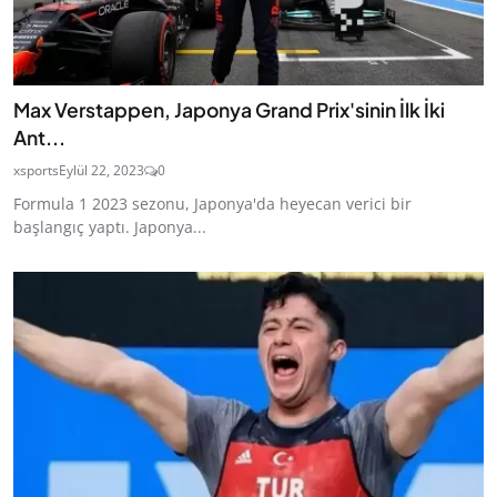
Max Verstappen, Japonya Grand Prix'sinin İlk İki
Ant...
xsports
Eylül 22, 2023
0
Formula 1 2023 sezonu, Japonya'da heyecan verici bir
başlangıç yaptı. Japonya...