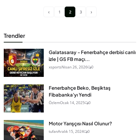
‹
›
1
2
3
Trendler
Galatasaray - Fenerbahçe derbisi canlı
izle | GS FB maçı...
xsports
Nisan 26, 2026
0
Fenerbahçe Beko, Beşiktaş
Fibabanka'yı Yendi
Özlem
Ocak 14, 2025
0
Motor Yarışçısı Nasıl Olunur?
tufan
Aralık 15, 2024
0