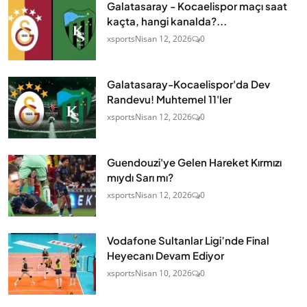
Galatasaray - Kocaelispor maçı saat
kaçta, hangi kanalda?...
xsports
Nisan 12, 2026
0
Galatasaray-Kocaelispor'da Dev
Randevu! Muhtemel 11'ler
xsports
Nisan 12, 2026
0
Guendouzi'ye Gelen Hareket Kırmızı
mıydı Sarı mı?
xsports
Nisan 12, 2026
0
Vodafone Sultanlar Ligi’nde Final
Heyecanı Devam Ediyor
xsports
Nisan 10, 2026
0