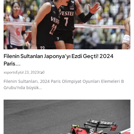
Filenin Sultanları Japonya'yı Ezdi Geçti! 2024
Paris...
xsports
Eylül 23, 2023
0
Filenin Sultanları, 2024 Paris Olimpiyat Oyunları Elemeleri B
Grubu'nda büyük...