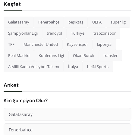
Keşfet
Galatasaray
Fenerbahçe
beşiktaş
UEFA
süper lig
Şampiyonlar Ligi
trendyol
Türkiye
trabzonspor
TFF
Manchester United
Kayserispor
Japonya
Real Madrid
Konferans Ligi
Okan Buruk
transfer
A Milli Kadın Voleybol Takımı
İtalya
beIN Sports
Anket
Kim Şampiyon Olur?
Galatasaray
Fenerbahçe