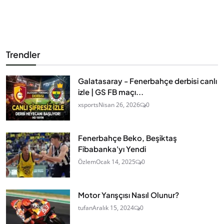
Trendler
Galatasaray - Fenerbahçe derbisi canlı
izle | GS FB maçı...
xsports
Nisan 26, 2026
0
Fenerbahçe Beko, Beşiktaş
Fibabanka'yı Yendi
Özlem
Ocak 14, 2025
0
Motor Yarışçısı Nasıl Olunur?
tufan
Aralık 15, 2024
0