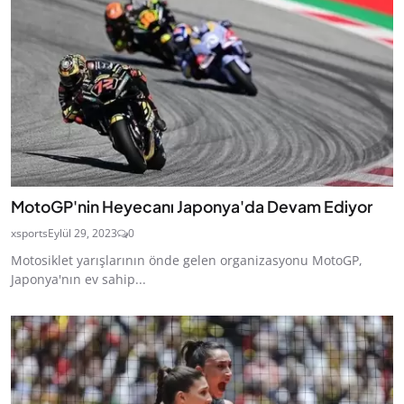
MotoGP'nin Heyecanı Japonya'da Devam Ediyor
xsports
Eylül 29, 2023
0
Motosiklet yarışlarının önde gelen organizasyonu MotoGP,
Japonya'nın ev sahip...