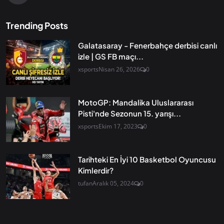
Trending Posts
Galatasaray - Fenerbahçe derbisi canlı
izle | GS FB maçı...
xsports
Nisan 26, 2026
0
MotoGP: Mandalika Uluslararası
Pisti'nde Sezonun 15. yarışı...
xsports
Ekim 17, 2023
0
Tarihteki En İyi 10 Basketbol Oyuncusu
Kimlerdir?
tufan
Aralık 05, 2024
0