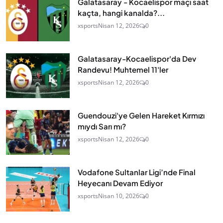
Galatasaray - Kocaelispor maçı saat
kaçta, hangi kanalda?...
xsports
Nisan 12, 2026
0
Galatasaray-Kocaelispor'da Dev
Randevu! Muhtemel 11'ler
xsports
Nisan 12, 2026
0
Guendouzi'ye Gelen Hareket Kırmızı
mıydı Sarı mı?
xsports
Nisan 12, 2026
0
Vodafone Sultanlar Ligi’nde Final
Heyecanı Devam Ediyor
xsports
Nisan 10, 2026
0