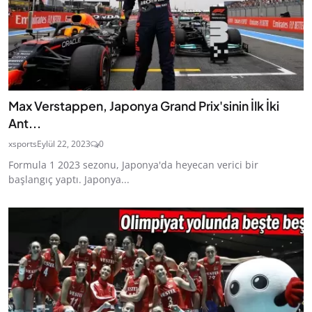
Max Verstappen, Japonya Grand Prix'sinin İlk İki
Ant...
xsports
Eylül 22, 2023
0
Formula 1 2023 sezonu, Japonya'da heyecan verici bir
başlangıç yaptı. Japonya...