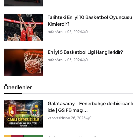
Tarihteki En İyi 10 Basketbol Oyuncusu
Kimlerdir?
tufan
Aralık 05, 2024
0
En İyi 5 Basketbol Ligi Hangileridir?
tufan
Aralık 05, 2024
0
Önerilenler
Galatasaray - Fenerbahçe derbisi canlı
izle | GS FB maçı...
xsports
Nisan 26, 2026
0