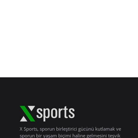
X Sports, sporun birleştirici gücünü kutlamak ve
sporun bir yaşam biçimi haline gelmesini teşvik