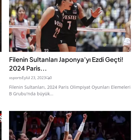
Filenin Sultanları Japonya'yı Ezdi Geçti!
2024 Paris...
xsports
Eylül 23, 2023
0
Filenin Sultanları, 2024 Paris Olimpiyat Oyunları Elemeleri
B Grubu'nda büyük...