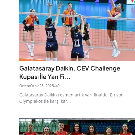
Galatasaray Daikin, CEV Challenge
Kupası İle Yarı Fi...
Özlem
Ocak 25, 2025
0
Galatasaray Daikin resmen artık yarı finalde. En son
Olympiakos ile karşı kar...