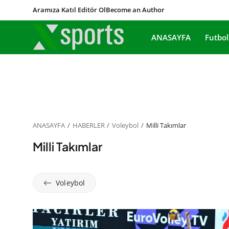
Aramıza Katıl Editör Ol
Become an Author
ANASAYFA
Futbol
ANASAYFA
HABERLER
Voleybol
Milli Takımlar
Milli Takımlar
Voleybol