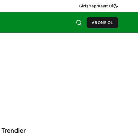
Giriş Yap
/
Kayıt Ol
ABONE OL
Trendler