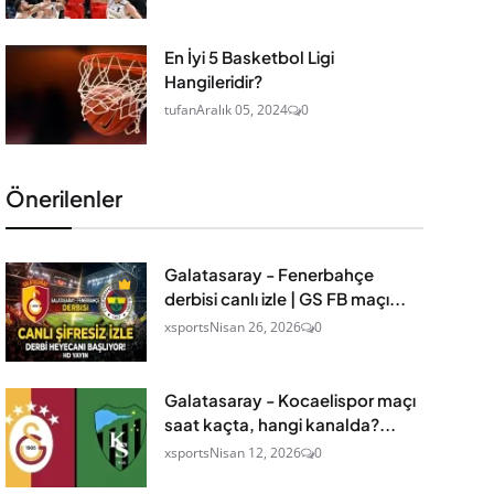
En İyi 5 Basketbol Ligi
Hangileridir?
tufan
Aralık 05, 2024
0
Önerilenler
Galatasaray - Fenerbahçe
derbisi canlı izle | GS FB maçı...
xsports
Nisan 26, 2026
0
Galatasaray - Kocaelispor maçı
saat kaçta, hangi kanalda?...
xsports
Nisan 12, 2026
0