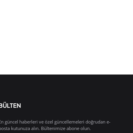
BÜLTEN
En güncel haberleri ve özel güncellemeleri doğrudan e-
posta kutunuza alın. Bültenimize abone olun.