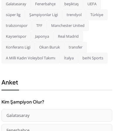
Galatasaray
Fenerbahçe
beşiktaş
UEFA
süper lig
Şampiyonlar Ligi
trendyol
Türkiye
trabzonspor
TFF
Manchester United
Kayserispor
Japonya
Real Madrid
Konferans Ligi
Okan Buruk
transfer
A Milli Kadın Voleybol Takımı
İtalya
beIN Sports
Anket
Kim Şampiyon Olur?
Galatasaray
Fenerbahçe