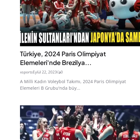
Türkiye, 2024 Paris Olimpiyat
Elemeleri'nde Brezilya...
xsports
Eylül 22, 2023
0
A Milli Kadın Voleybol Takımı, 2024 Paris Olimpiyat
Elemeleri B Grubu'nda büy...