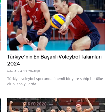
Türkiye'nin En Başarılı Voleybol Takımları
2024
tufan
Aralık 13, 2024
0
Türkiye, voleybol sporunda önemli bir yere sahip bir ülke
olup, son yıllarda ...