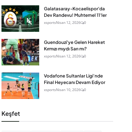
Galatasaray-Kocaelispor'da
Dev Randevu! Muhtemel 11'ler
xsports
Nisan 12, 2026
0
Guendouzi'ye Gelen Hareket
Kırmızı mıydı Sarı mı?
xsports
Nisan 12, 2026
0
Vodafone Sultanlar Ligi’nde
Final Heyecanı Devam Ediyor
xsports
Nisan 10, 2026
0
Keşfet