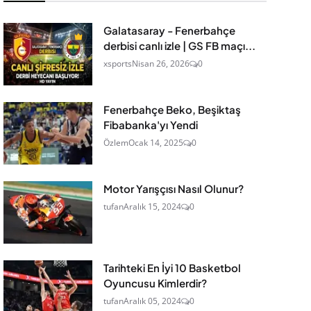
Galatasaray - Fenerbahçe
derbisi canlı izle | GS FB maçı...
xsports
Nisan 26, 2026
0
Fenerbahçe Beko, Beşiktaş
Fibabanka'yı Yendi
Özlem
Ocak 14, 2025
0
Motor Yarışçısı Nasıl Olunur?
tufan
Aralık 15, 2024
0
Tarihteki En İyi 10 Basketbol
Oyuncusu Kimlerdir?
tufan
Aralık 05, 2024
0