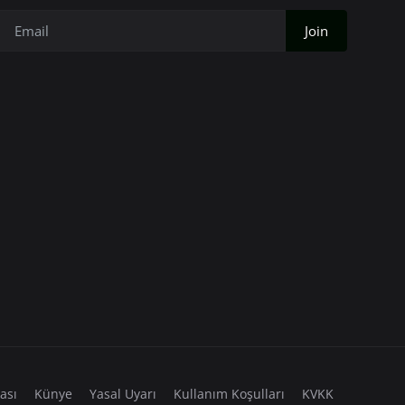
Join
kası
Künye
Yasal Uyarı
Kullanım Koşulları
KVKK