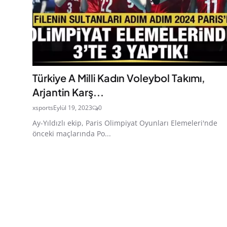
Türkiye A Milli Kadın Voleybol Takımı,
Arjantin Karş...
xsports
Eylül 19, 2023
0
Ay-Yıldızlı ekip, Paris Olimpiyat Oyunları Elemeleri'nde
önceki maçlarında Po...