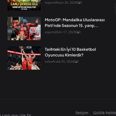
xsports
Nisan 26, 2026
0
MotoGP: Mandalika Uluslararası
Pisti'nde Sezonun 15. yarışı...
xsports
Ekim 17, 2023
0
Tarihteki En İyi 10 Basketbol
Oyuncusu Kimlerdir?
tufan
Aralık 05, 2024
0
İletişim
Gizlilik Politi
 canlı maç izle TV