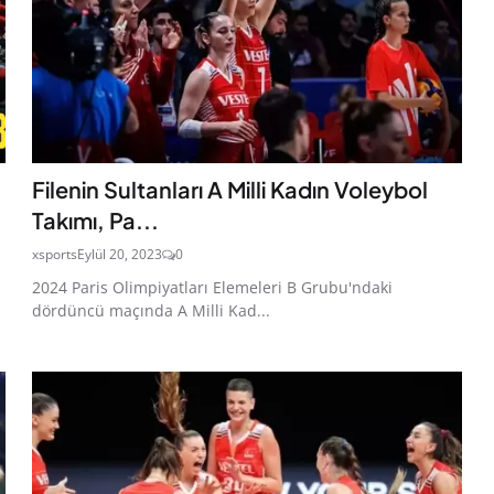
Filenin Sultanları A Milli Kadın Voleybol
Takımı, Pa...
xsports
Eylül 20, 2023
0
2024 Paris Olimpiyatları Elemeleri B Grubu'ndaki
dördüncü maçında A Milli Kad...