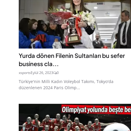
Yurda dönen Filenin Sultanları bu sefer
business cla...
xsports
Eylül 26, 2023
0
Türkiye'nin Milli Kadın Voleybol Takımı, Tokyo'da
düzenlenen 2024 Paris Olimp...