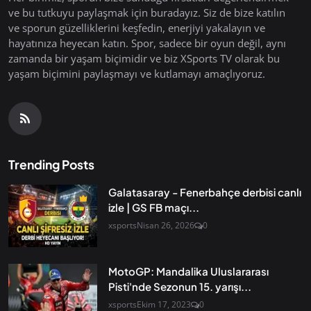
ve bu tutkuyu paylaşmak için buradayız. Siz de bize katılın
ve sporun güzelliklerini keşfedin, enerjiyi yakalayın ve
hayatınıza heyecan katın. Spor, sadece bir oyun değil, aynı
zamanda bir yaşam biçimidir ve biz XSports TV olarak bu
yaşam biçimini paylaşmayı ve kutlamayı amaçlıyoruz.
Trending Posts
Galatasaray - Fenerbahçe derbisi canlı
izle | GS FB maçı...
xsports
Nisan 26, 2026
0
MotoGP: Mandalika Uluslararası
Pisti'nde Sezonun 15. yarışı...
xsports
Ekim 17, 2023
0