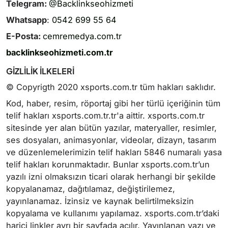
Telegram:
@Backlinkseohizmeti
Whatsapp
:
0542 699 55 64
E-Posta:
cemremedya.com.tr
backlinkseohizmeti.com.tr
GİZLİLİK İLKELERİ
© Copyrigth 2020 xsports.com.tr tüm hakları saklıdır.
Kod, haber, resim, röportaj gibi her türlü içeriğinin tüm
telif hakları xsports.com.tr.tr'a aittir. xsports.com.tr
sitesinde yer alan bütün yazılar, materyaller, resimler,
ses dosyaları, animasyonlar, videolar, dizayn, tasarım
ve düzenlemelerimizin telif hakları 5846 numaralı yasa
telif hakları korunmaktadır. Bunlar xsports.com.tr’un
yazılı izni olmaksızın ticari olarak herhangi bir şekilde
kopyalanamaz, dağıtılamaz, değiştirilemez,
yayınlanamaz. İzinsiz ve kaynak belirtilmeksizin
kopyalama ve kullanımı yapılamaz. xsports.com.tr’daki
harici linkler ayrı bir sayfada açılır. Yayınlanan yazı ve