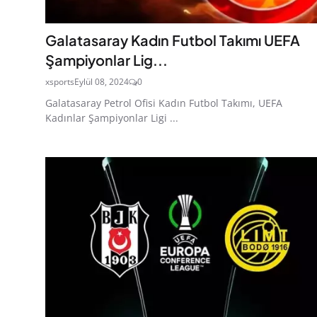
Galatasaray Kadın Futbol Takımı UEFA
Şampiyonlar Lig...
xsports
Eylül 08, 2024
0
Galatasaray Petrol Ofisi Kadın Futbol Takımı, UEFA
Kadınlar Şampiyonlar Ligi ...