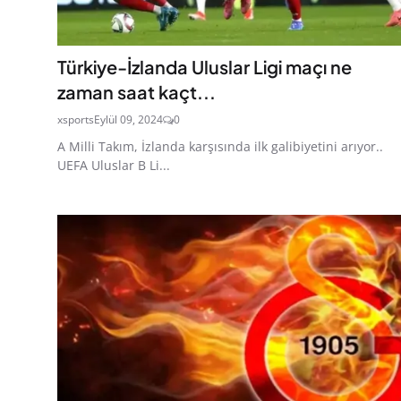
Türkiye-İzlanda Uluslar Ligi maçı ne
zaman saat kaçt...
xsports
Eylül 09, 2024
0
A Milli Takım, İzlanda karşısında ilk galibiyetini arıyor..
UEFA Uluslar B Li...