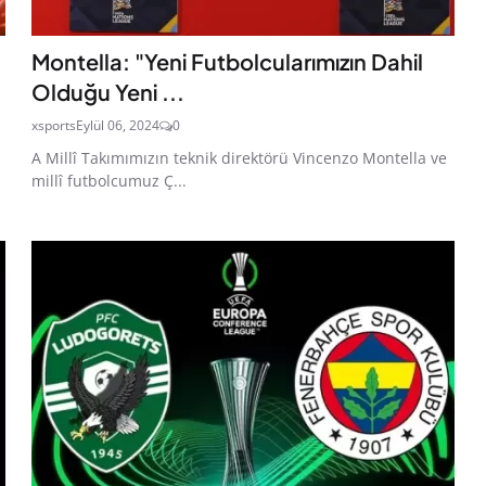
Montella: "Yeni Futbolcularımızın Dahil
Olduğu Yeni ...
xsports
Eylül 06, 2024
0
A Millî Takımımızın teknik direktörü Vincenzo Montella ve
millî futbolcumuz Ç...