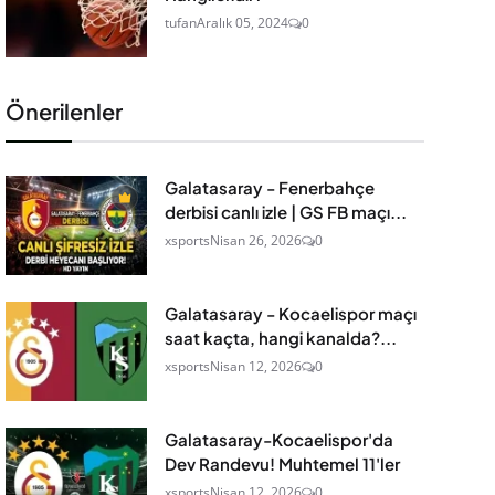
tufan
Aralık 05, 2024
0
Önerilenler
Galatasaray - Fenerbahçe
derbisi canlı izle | GS FB maçı...
xsports
Nisan 26, 2026
0
Galatasaray - Kocaelispor maçı
saat kaçta, hangi kanalda?...
xsports
Nisan 12, 2026
0
Galatasaray-Kocaelispor'da
Dev Randevu! Muhtemel 11'ler
xsports
Nisan 12, 2026
0