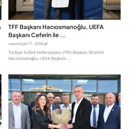
n
TFF Başkanı Hacıosmanoğlu, UEFA
Başkanı Ceferin ile ...
xsports
Eylül 11, 2024
0
Türkiye Futbol Federasyonu (TFF) Başkanı İbrahim
Hacıosmanoğlu, UEFA Başkanı ...