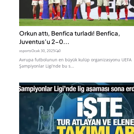
Orkun attı, Benfica turladı! Benfica,
Juventus’u 2-0...
xsports
Ocak 30, 2025
0
Avrupa futbolunun en büyük kulüp organizasyonu UEFA
Şampiyonlar Ligi’nde bu s...