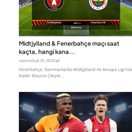
Midtjylland & Fenerbahçe maçı saat
kaçta, hangi kana...
xsports
Ocak 30, 2025
0
Fenerbahçe, Danimarka'da Midtjylland ile Avrupa Ligi'nd
Kader Maçına Çıkıyor...