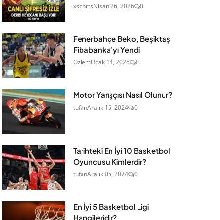
xsports
Nisan 26, 2026
0
Fenerbahçe Beko, Beşiktaş
Fibabanka'yı Yendi
Özlem
Ocak 14, 2025
0
Motor Yarışçısı Nasıl Olunur?
tufan
Aralık 15, 2024
0
Tarihteki En İyi 10 Basketbol
Oyuncusu Kimlerdir?
tufan
Aralık 05, 2024
0
En İyi 5 Basketbol Ligi
Hangileridir?