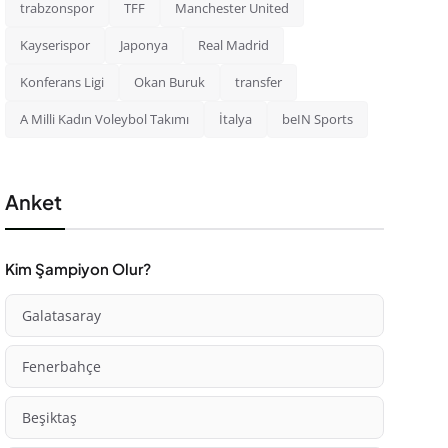
trabzonspor
TFF
Manchester United
Kayserispor
Japonya
Real Madrid
Konferans Ligi
Okan Buruk
transfer
A Milli Kadın Voleybol Takımı
İtalya
beIN Sports
Anket
Kim Şampiyon Olur?
Galatasaray
Fenerbahçe
Beşiktaş