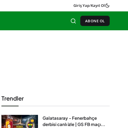
Giriş Yap
/
Kayıt Ol
ABONE OL
Trendler
Galatasaray - Fenerbahçe
derbisi canlı izle | GS FB maçı...