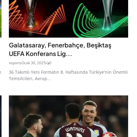
Galatasaray, Fenerbahçe, Beşiktaş
UEFA Konferans Lig...
xsports
Ocak 30, 2025
0
e
36 Takımlı Yeni Formatın 8. Haftasında Türkiye'nin Önemli
Temsilcileri, Avrup...