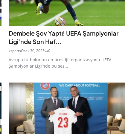
Dembele Şov Yaptı! UEFA Şampiyonlar
Ligi’nde Son Haf...
xsports
Ocak 30, 2025
0
Avrupa futbolunun en prestijli organizasyonu UEFA
Şampiyonlar Ligi’nde bu sez...