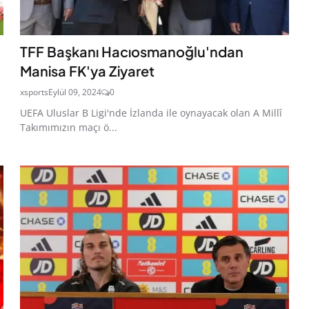
TFF Başkanı Hacıosmanoğlu'ndan
Manisa FK'ya Ziyaret
xsports
Eylül 09, 2024
0
UEFA Uluslar B Ligi'nde İzlanda ile oynayacak olan A Millî
Takımımızın maçı ö...