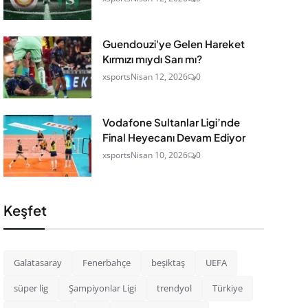
Guendouzi'ye Gelen Hareket
Kırmızı mıydı Sarı mı?
xsports
Nisan 12, 2026
0
Vodafone Sultanlar Ligi’nde
Final Heyecanı Devam Ediyor
xsports
Nisan 10, 2026
0
Keşfet
Galatasaray
Fenerbahçe
beşiktaş
UEFA
süper lig
Şampiyonlar Ligi
trendyol
Türkiye