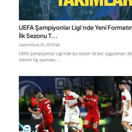
UEFA Şampiyonlar Ligi'nde Yeni Formatı
İlk Sezonu T...
xsports
Ocak 30, 2025
0
UEFA Şampiyonlar Ligi'nde bu sezon ilk kez uygulanan 36
takımlı lig aşaması, ...