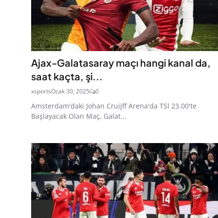
Ajax-Galatasaray maçı hangi kanal da,
saat kaçta, şi...
xsports
Ocak 30, 2025
0
Amsterdam'daki Johan Cruijff Arena'da TSİ 23.00'te
Başlayacak Olan Maç, Galat...