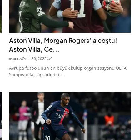
Aston Villa, Morgan Rogers'la coştu!
Aston Villa, Ce...
xsports
Ocak 30, 2025
0
Avrupa futbolunun en büyük kulüp organizasyonu UEFA
Şampiyonlar Ligi’nde bu s...