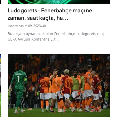
Ludogorets- Fenerbahçe maçı ne
zaman, saat kaçta, ha...
xsports
Kasım 09, 2023
0
Bu akşam oynanacak olan Fenerbahçe-Ludogorets maçı,
UEFA Avrupa Konferans Lig...