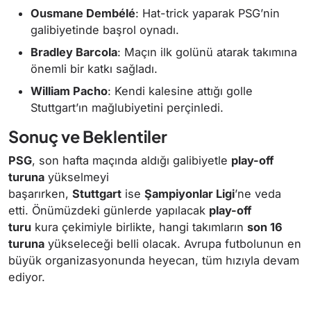
Ousmane Dembélé
: Hat-trick yaparak PSG’nin
galibiyetinde başrol oynadı.
Bradley Barcola
: Maçın ilk golünü atarak takımına
önemli bir katkı sağladı.
William Pacho
: Kendi kalesine attığı golle
Stuttgart’ın mağlubiyetini perçinledi.
Sonuç ve Beklentiler
PSG
, son hafta maçında aldığı galibiyetle
play-off
turuna
yükselmeyi
başarırken,
Stuttgart
ise
Şampiyonlar Ligi
’ne veda
etti. Önümüzdeki günlerde yapılacak
play-off
turu
kura çekimiyle birlikte, hangi takımların
son 16
turuna
yükseleceği belli olacak. Avrupa futbolunun en
büyük organizasyonunda heyecan, tüm hızıyla devam
ediyor.