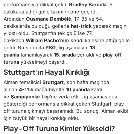
performansıyla dikkat çekti.
Bradley Barcola
, 6.
dakikada attığı golle takımını öne geçirdi.
Ardından
Ousmane Dembélé
, 17, 35 ve 54.
dakikalarda bulduğu gollerle
hat-trick
yaparak maçın
yıldızı oldu. Stuttgart’ın tek golü ise 77.
dakikada
William Pacho
’nun kendi kalesine attığı golle
geldi. Bu sonuçla
PSG
, lig aşamasını
13
puanla
tamamlayarak
15. sırada
yer aldı ve
play-off
turuna
yükselmeyi başardı.
Stuttgart’ın Hayal Kırıklığı
Alman temsilcisi
Stuttgart
, son hafta maçında
alınan
4-1’lik
mağlubiyetle
10 puanda
kaldı
ve
Şampiyonlar Ligi
’ne veda etti. Lig aşamasında
gösterdiği performansla dikkat çeken Stuttgart, play-
off turuna çıkmayı başaramadı. Bu sonuç, Alman ekibi
için büyük bir hayal kırıklığı oldu.
Play-Off Turuna Kimler Yükseldi?