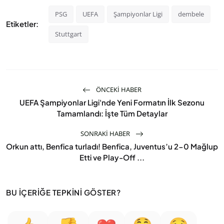
PSG
UEFA
Şampiyonlar Ligi
dembele
Etiketler:
Stuttgart
ÖNCEKI HABER
UEFA Şampiyonlar Ligi'nde Yeni Formatın İlk Sezonu
Tamamlandı: İşte Tüm Detaylar
SONRAKI HABER
Orkun attı, Benfica turladı! Benfica, Juventus’u 2-0 Mağlup
Etti ve Play-Off ...
BU İÇERIĞE TEPKINI GÖSTER?