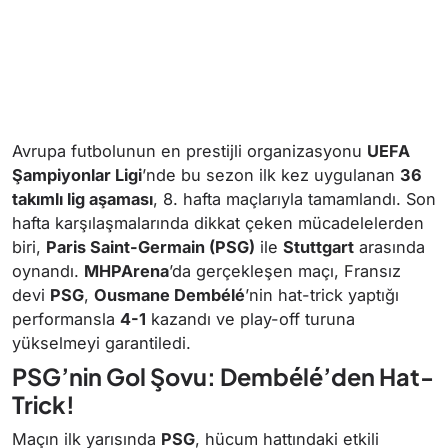
Avrupa futbolunun en prestijli organizasyonu
UEFA
Şampiyonlar Ligi
’nde bu sezon ilk kez uygulanan
36
takımlı lig aşaması
, 8. hafta maçlarıyla tamamlandı. Son
hafta karşılaşmalarında dikkat çeken mücadelelerden
biri,
Paris Saint-Germain (PSG)
ile
Stuttgart
arasında
oynandı.
MHPArena
’da gerçekleşen maçı, Fransız
devi
PSG
,
Ousmane Dembélé
’nin hat-trick yaptığı
performansla
4-1
kazandı ve play-off turuna
yükselmeyi garantiledi.
PSG’nin Gol Şovu: Dembélé’den Hat-
Trick!
Maçın ilk yarısında
PSG
, hücum hattındaki etkili