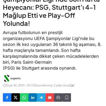
Heyecanı: PSG, Stuttgart’ı 4-1
Mağlup Etti ve Play-Off
Yolunda!
Avrupa futbolunun en prestijli
organizasyonu UEFA Şampiyonlar Ligi’nde bu
sezon ilk kez uygulanan 36 takımlı lig aşaması, 8.
hafta maçlarıyla tamamlandı. Son hafta
karşılaşmalarında dikkat çeken mücadelelerden
biri, Paris Saint-Germain
(PSG) ile Stuttgart arasında oynandı.
xsports
Ocak 30, 2025 - 05:15
Güncellenmiş: 2 yıllar önce
0