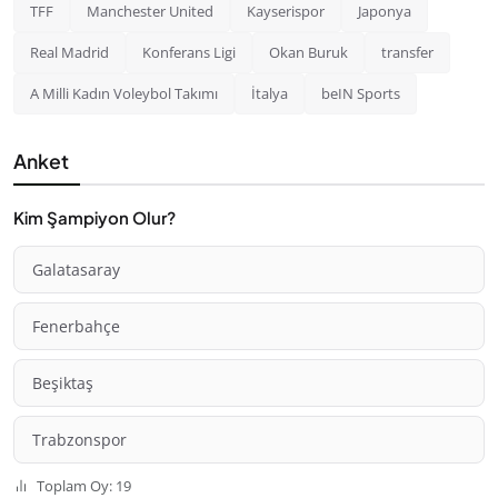
TFF
Manchester United
Kayserispor
Japonya
Real Madrid
Konferans Ligi
Okan Buruk
transfer
A Milli Kadın Voleybol Takımı
İtalya
beIN Sports
Anket
Kim Şampiyon Olur?
Galatasaray
Fenerbahçe
Beşiktaş
Trabzonspor
Toplam Oy: 19