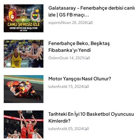
Galatasaray - Fenerbahçe derbisi canlı
izle | GS FB maçı...
xsports
Nisan 26, 2026
0
Fenerbahçe Beko, Beşiktaş
Fibabanka'yı Yendi
Özlem
Ocak 14, 2025
0
Motor Yarışçısı Nasıl Olunur?
tufan
Aralık 15, 2024
0
Tarihteki En İyi 10 Basketbol Oyuncusu
Kimlerdir?
tufan
Aralık 05, 2024
0