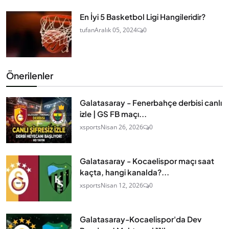
En İyi 5 Basketbol Ligi Hangileridir?
tufan
Aralık 05, 2024
0
Önerilenler
Galatasaray - Fenerbahçe derbisi canlı
izle | GS FB maçı...
xsports
Nisan 26, 2026
0
Galatasaray - Kocaelispor maçı saat
kaçta, hangi kanalda?...
xsports
Nisan 12, 2026
0
Galatasaray-Kocaelispor'da Dev