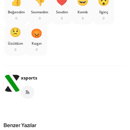
Beğendim
Sevmedim
Sevdim
Komik
İlginç
0
0
0
0
0
Üzüldüm
Kızgın
0
0
xsports
Benzer Yazılar