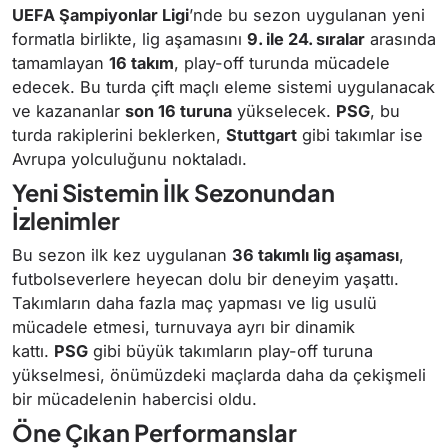
UEFA Şampiyonlar Ligi
’nde bu sezon uygulanan yeni
formatla birlikte, lig aşamasını
9. ile 24. sıralar
arasında
tamamlayan
16 takım
, play-off turunda mücadele
edecek. Bu turda çift maçlı eleme sistemi uygulanacak
ve kazananlar
son 16 turuna
yükselecek.
PSG
, bu
turda rakiplerini beklerken,
Stuttgart
gibi takımlar ise
Avrupa yolculuğunu noktaladı.
Yeni Sistemin İlk Sezonundan
İzlenimler
Bu sezon ilk kez uygulanan
36 takımlı lig aşaması
,
futbolseverlere heyecan dolu bir deneyim yaşattı.
Takımların daha fazla maç yapması ve lig usulü
mücadele etmesi, turnuvaya ayrı bir dinamik
kattı.
PSG
gibi büyük takımların play-off turuna
yükselmesi, önümüzdeki maçlarda daha da çekişmeli
bir mücadelenin habercisi oldu.
Öne Çıkan Performanslar