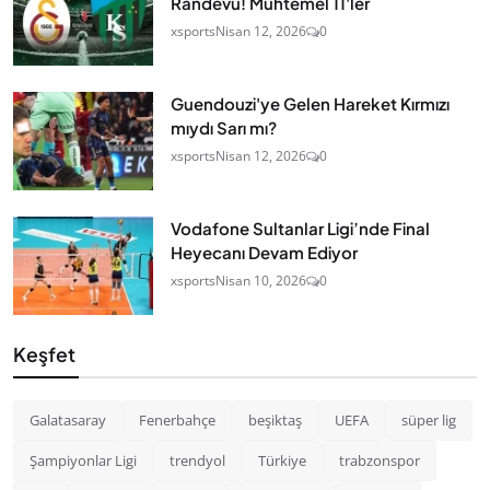
Randevu! Muhtemel 11'ler
xsports
Nisan 12, 2026
0
Guendouzi'ye Gelen Hareket Kırmızı
mıydı Sarı mı?
xsports
Nisan 12, 2026
0
Vodafone Sultanlar Ligi’nde Final
Heyecanı Devam Ediyor
xsports
Nisan 10, 2026
0
Keşfet
Galatasaray
Fenerbahçe
beşiktaş
UEFA
süper lig
Şampiyonlar Ligi
trendyol
Türkiye
trabzonspor