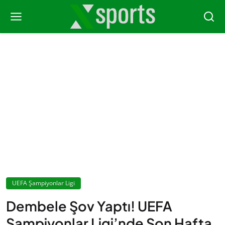
UEFA Şampiyonlar Ligi
Dembele Şov Yaptı! UEFA
Şampiyonlar Ligi’nde Son Hafta