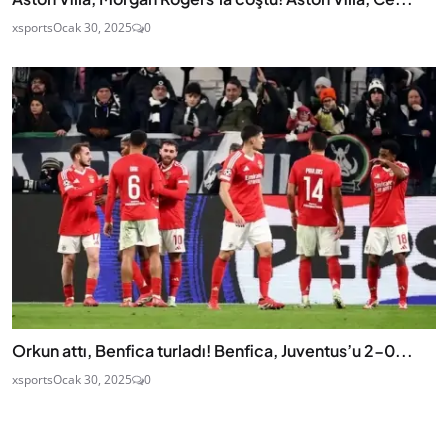
xsports
Ocak 30, 2025
0
Orkun attı, Benfica turladı! Benfica, Juventus’u 2-0...
xsports
Ocak 30, 2025
0