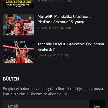
xsports
Nisan 26, 2026
0
MotoGP: Mandalika Uluslararası
Pisti'nde Sezonun 15. yarışı...
xsports
Ekim 17, 2023
0
Tarihteki En İyi 10 Basketbol Oyuncusu
Kimlerdir?
tufan
Aralık 05, 2024
0
BÜLTEN
En güncel haberleri ve özel güncellemeleri doğrudan e-posta
kutunuza alın. Bültenimize abone olun.
Join