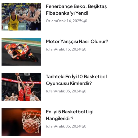
Fenerbahçe Beko, Beşiktaş
Fibabanka'yı Yendi
Özlem
Ocak 14, 2025
0
Motor Yarışçısı Nasıl Olunur?
tufan
Aralık 15, 2024
0
Tarihteki En İyi 10 Basketbol
Oyuncusu Kimlerdir?
tufan
Aralık 05, 2024
0
En İyi 5 Basketbol Ligi
Hangileridir?
tufan
Aralık 05, 2024
0