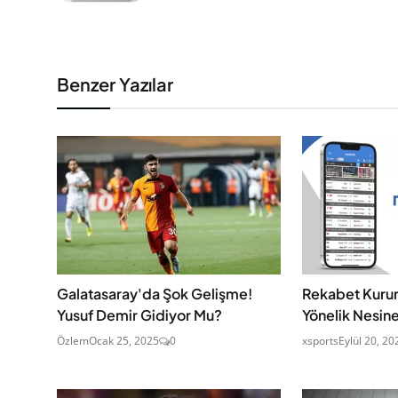
Benzer Yazılar
Galatasaray'da Şok Gelişme!
Rekabet Kuru
Yusuf Demir Gidiyor Mu?
Yönelik Nesine
Özlem
Ocak 25, 2025
0
xsports
Eylül 20, 20