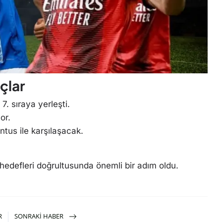
çlar
7. sıraya yerleşti.
or.
ntus ile karşılaşacak.
 hedefleri doğrultusunda önemli bir adım oldu.
R
SONRAKI HABER