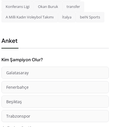
Konferans Ligi
Okan Buruk
transfer
A Milli Kadın Voleybol Takımı
İtalya
beIN Sports
Anket
Kim Şampiyon Olur?
Galatasaray
Fenerbahçe
Beşiktaş
Trabzonspor