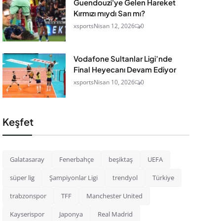
Guendouzi'ye Gelen Hareket
Kırmızı mıydı Sarı mı?
xsports
Nisan 12, 2026
0
Vodafone Sultanlar Ligi’nde
Final Heyecanı Devam Ediyor
xsports
Nisan 10, 2026
0
Keşfet
Galatasaray
Fenerbahçe
beşiktaş
UEFA
süper lig
Şampiyonlar Ligi
trendyol
Türkiye
trabzonspor
TFF
Manchester United
Kayserispor
Japonya
Real Madrid