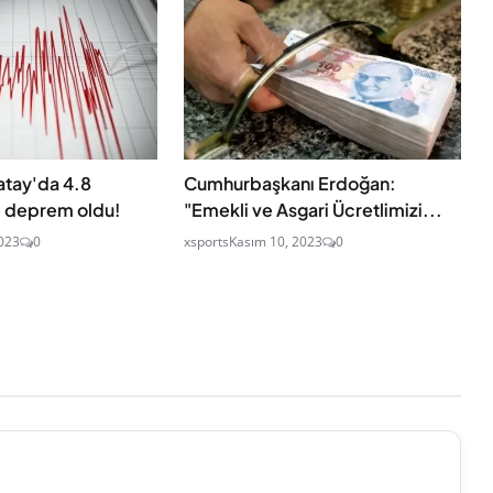
atay'da 4.8
Cumhurbaşkanı Erdoğan:
 deprem oldu!
"Emekli ve Asgari Ücretlimizi...
023
0
xsports
Kasım 10, 2023
0