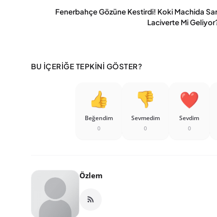
Fenerbahçe Gözüne Kestirdi! Koki Machida Sar
Laciverte Mi Geliyor
BU İÇERIĞE TEPKINI GÖSTER?
Beğendim
Sevmedim
Sevdim
0
0
0
Özlem