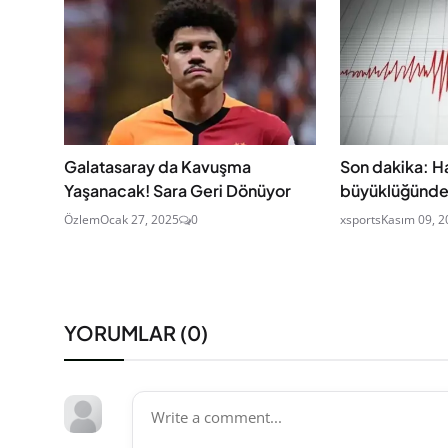
Galatasaray da Kavuşma
Son dakika: H
Yaşanacak! Sara Geri Dönüyor
büyüklüğünde
Özlem
Ocak 27, 2025
0
xsports
Kasım 09, 2
YORUMLAR (
0
)