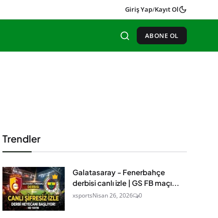
Giriş Yap
/
Kayıt Ol
ABONE OL
Trendler
Galatasaray - Fenerbahçe
derbisi canlı izle | GS FB maçı...
xsports
Nisan 26, 2026
0