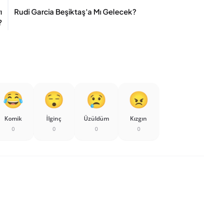
ı
Rudi Garcia Beşiktaş'a Mı Gelecek?
?
Komik
İlginç
Üzüldüm
Kızgın
0
0
0
0