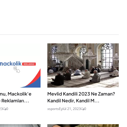
mu, Mackolik'e
Mevlid Kandili 2023 Ne Zaman?
 Reklamları...
Kandil Nedir, Kandil M...
23
0
xsports
Eylül 21, 2023
0