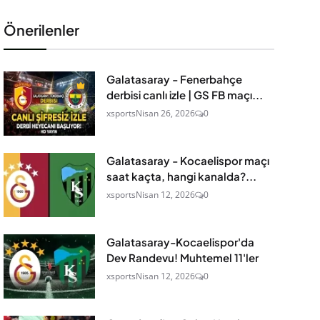
Önerilenler
Galatasaray - Fenerbahçe
derbisi canlı izle | GS FB maçı...
xsports
Nisan 26, 2026
0
Galatasaray - Kocaelispor maçı
saat kaçta, hangi kanalda?...
xsports
Nisan 12, 2026
0
Galatasaray-Kocaelispor'da
Dev Randevu! Muhtemel 11'ler
xsports
Nisan 12, 2026
0