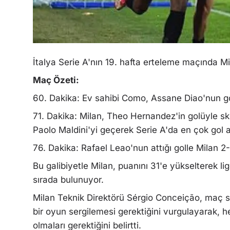
İtalya Serie A'nın 19. hafta erteleme maçında 
Maç Özeti:
60. Dakika: Ev sahibi Como, Assane Diao'nun go
71. Dakika: Milan, Theo Hernandez'in golüyle sko
Paolo Maldini'yi geçerek Serie A'da en çok go
76. Dakika: Rafael Leao'nun attığı golle Milan 2
Bu galibiyetle Milan, puanını 31'e yükselterek li
sırada bulunuyor.
Milan Teknik Direktörü Sérgio Conceição, maç s
bir oyun sergilemesi gerektiğini vurgulayarak
olmaları gerektiğini belirtti.