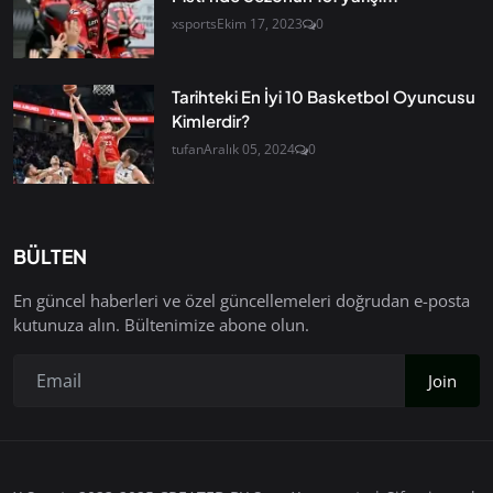
xsports
Ekim 17, 2023
0
Tarihteki En İyi 10 Basketbol Oyuncusu
Kimlerdir?
tufan
Aralık 05, 2024
0
BÜLTEN
En güncel haberleri ve özel güncellemeleri doğrudan e-posta
kutunuza alın. Bültenimize abone olun.
Join