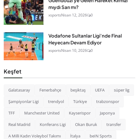
Guendouzi'ye Gelen Hareket Kırmızı
mıydı Sarı mı?
xsports
Nisan 12, 2026
0
Vodafone Sultanlar Ligi’nde Final
Heyecanı Devam Ediyor
xsports
Nisan 10, 2026
0
Keşfet
Galatasaray
Fenerbahçe
beşiktaş
UEFA
süper lig
Şampiyonlar Ligi
trendyol
Türkiye
trabzonspor
TFF
Manchester United
Kayserispor
Japonya
Real Madrid
Konferans Ligi
Okan Buruk
transfer
A Milli Kadın Voleybol Takımı
İtalya
beIN Sports