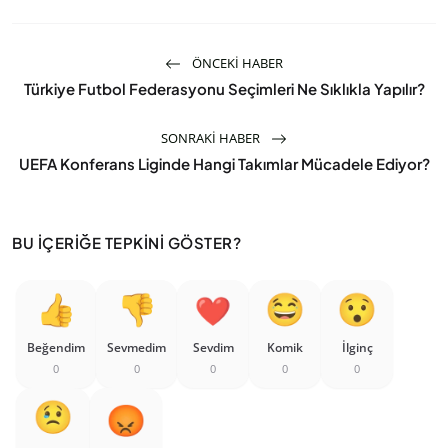
ÖNCEKI HABER
Türkiye Futbol Federasyonu Seçimleri Ne Sıklıkla Yapılır?
SONRAKI HABER
UEFA Konferans Liginde Hangi Takımlar Mücadele Ediyor?
BU İÇERIĞE TEPKINI GÖSTER?
Beğendim
Sevmedim
Sevdim
Komik
İlginç
0
0
0
0
0