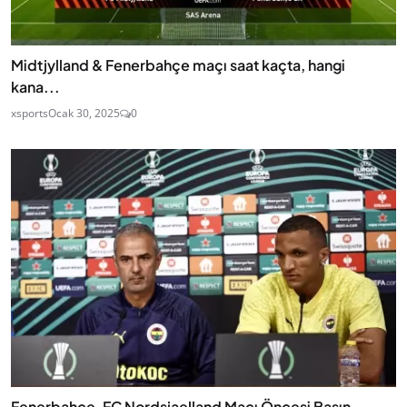
Midtjylland & Fenerbahçe maçı saat kaçta, hangi
kana...
xsports
Ocak 30, 2025
0
Fenerbahçe, FC Nordsjaelland Maçı Öncesi Basın