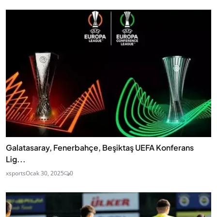
Galatasaray, Fenerbahçe, Beşiktaş UEFA Konferans
Lig...
xsports
Ocak 30, 2025
0