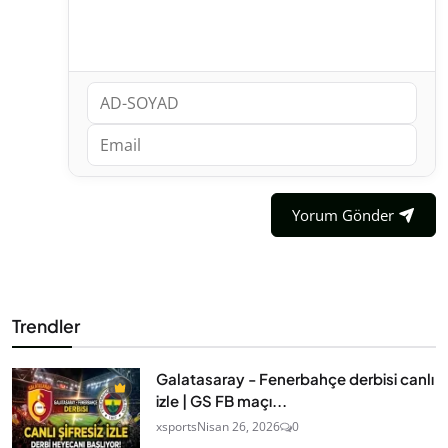
Yorum Gönder
Trendler
Galatasaray - Fenerbahçe derbisi canlı
izle | GS FB maçı...
xsports
Nisan 26, 2026
0