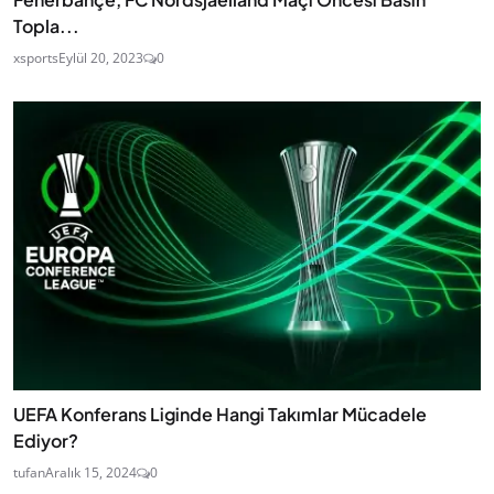
Topla...
xsports
Eylül 20, 2023
0
UEFA Konferans Liginde Hangi Takımlar Mücadele
Ediyor?
tufan
Aralık 15, 2024
0