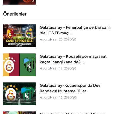
Önerilenler
Galatasaray - Fenerbahçe derbisi canlı
izle | GS FB maçı...
xsports
Nisan 26, 2026
0
Galatasaray - Kocaelispor maçı saat
kaçta, hangi kanalda?...
xsports
Nisan 12, 2026
0
Galatasaray-Kocaelispor'da Dev
Randevu! Muhtemel 11'ler
xsports
Nisan 12, 2026
0