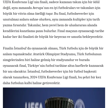
UEFA Konferans Ligi'nin finali, sadece kazanan takım için bir ödül
değil, aynı zamanda Avrupa'nın en iyi futbolcuları ve takımları için
büyük bir vitrin olma özelliği taşır. Bu final, futbolseverler için
unutulmaz anlara sahne olurken, aynı zamanda kulüpler için tarih
yazma fırsatıdır. Takımlar, hem yerel hem de uluslararası alanda
kendilerini kanıtlama şansı bulurlar. Final maçının oynanacağı tarihe
kadar her iki finalisti de büyük bir heyecan ve umutla bekleyecektir.
Finalin İstanbul'da oynanacak olması, Türk futbolu için de büyük bir
anlam taşımaktadır. Atatürk Olimpiyat Stadyumu, Türk futbolunun
simgelerinden biri haline gelmiş bir stadyumdur ve burada
oynanacak final, Türkiye'nin futbol tarihine altın harflerle kazınacak
bir anı olacaktır. İstanbul, futbolseverler için bir futbol başkenti
olarak tanınırken, 2024 UEFA Konferans Ligi finali, bu şehri bir kez
daha futbolun kalbi haline getirecektir.