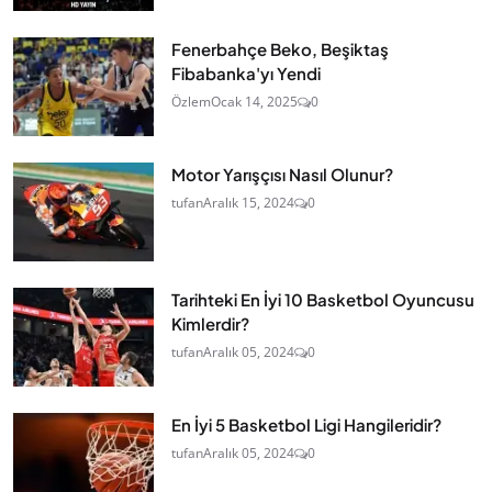
Fenerbahçe Beko, Beşiktaş
Fibabanka'yı Yendi
Özlem
Ocak 14, 2025
0
Motor Yarışçısı Nasıl Olunur?
tufan
Aralık 15, 2024
0
Tarihteki En İyi 10 Basketbol Oyuncusu
Kimlerdir?
tufan
Aralık 05, 2024
0
En İyi 5 Basketbol Ligi Hangileridir?
tufan
Aralık 05, 2024
0