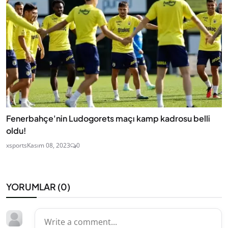
Fenerbahçe'nin Ludogorets maçı kamp kadrosu belli
oldu!
xsports
Kasım 08, 2023
0
YORUMLAR (
0
)