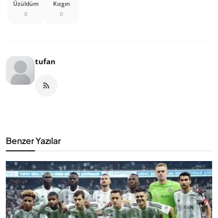
Üzüldüm
Kızgın
0
0
tufan
Benzer Yazılar