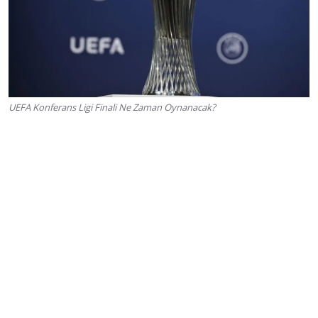
UEFA Konferans Ligi Finali Ne Zaman Oynanacak?