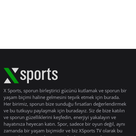
X Sports, sporun birleştirici gücünü kutlamak ve sporun bir
yaşam biçimi haline gelmesini teşvik etmek için burada.
Her birimiz, sporun bize sunduğu fırsatları değerlendirmek
ve bu tutkuyu paylaşmak için buradayız. Siz de bize katılın
ve sporun güzelliklerini keşfedin, enerjiyi yakalayın ve
hayatınıza heyecan katın. Spor, sadece bir oyun değil, aynı
zamanda bir yaşam biçimidir ve biz XSports TV olarak bu