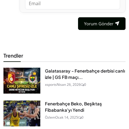
Yorum Gönder
Trendler
Galatasaray - Fenerbahçe derbisi canlı
izle | GS FB maçı...
xsports
Nisan 26, 2026
0
Fenerbahçe Beko, Beşiktaş
Fibabanka'yı Yendi
Özlem
Ocak 14, 2025
0