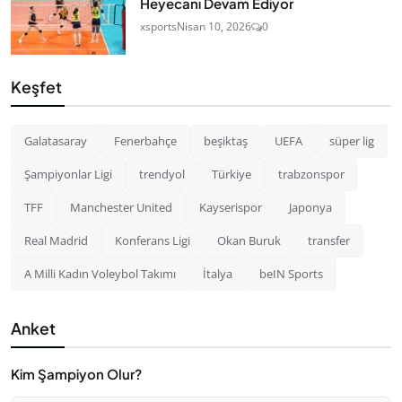
Heyecanı Devam Ediyor
xsports
Nisan 10, 2026
0
Keşfet
Galatasaray
Fenerbahçe
beşiktaş
UEFA
süper lig
Şampiyonlar Ligi
trendyol
Türkiye
trabzonspor
TFF
Manchester United
Kayserispor
Japonya
Real Madrid
Konferans Ligi
Okan Buruk
transfer
A Milli Kadın Voleybol Takımı
İtalya
beIN Sports
Anket
Kim Şampiyon Olur?