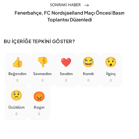
SONRAKI HABER
Fenerbahçe, FC Nordsjaelland Maçı Öncesi Basın
Toplantısı Düzenledi
BU İÇERIĞE TEPKINI GÖSTER?
Beğendim
Sevmedim
Sevdim
Komik
İlginç
0
0
0
0
0
Üzüldüm
Kızgın
0
0