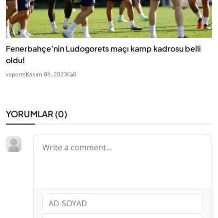
Fenerbahçe'nin Ludogorets maçı kamp kadrosu belli
oldu!
xsports
Kasım 08, 2023
0
YORUMLAR (
0
)