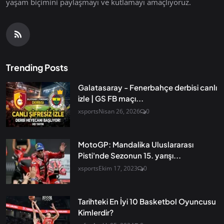
yaşam biçimini paylaşmayı ve kutlamayı amaçlıyoruz.
Trending Posts
Galatasaray - Fenerbahçe derbisi canlı
izle | GS FB maçı...
xsports
Nisan 26, 2026
0
MotoGP: Mandalika Uluslararası
Pisti'nde Sezonun 15. yarışı...
xsports
Ekim 17, 2023
0
Tarihteki En İyi 10 Basketbol Oyuncusu
Kimlerdir?