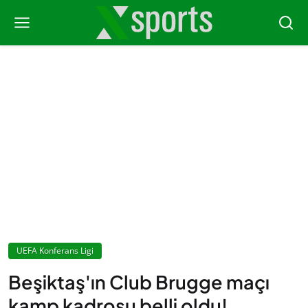
UEFA Konferans Ligi
Beşiktaş'ın Club Brugge maçı
kamp kadrosu belli oldu!