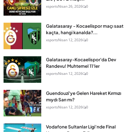
xsports
Nisan 26, 2026
0
Galatasaray - Kocaelispor maçı saat
kaçta, hangi kanalda?...
xsports
Nisan 12, 2026
0
Galatasaray-Kocaelispor'da Dev
Randevu! Muhtemel 11'ler
xsports
Nisan 12, 2026
0
Guendouzi'ye Gelen Hareket Kırmızı
mıydı Sarı mı?
xsports
Nisan 12, 2026
0
Vodafone Sultanlar Ligi’nde Final