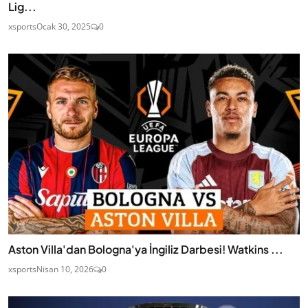
Lig...
xsports
Ocak 30, 2025
0
Aston Villa'dan Bologna'ya İngiliz Darbesi! Watkins ...
xsports
Nisan 10, 2026
0