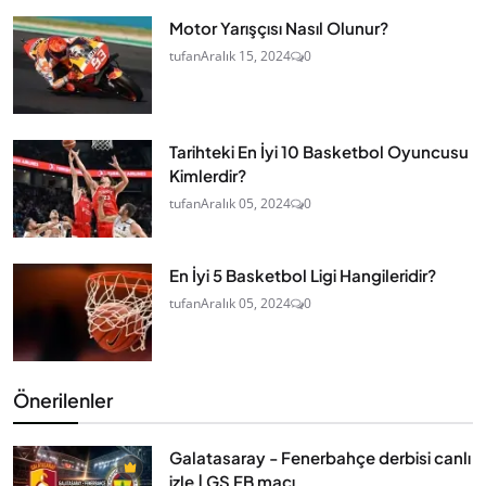
Motor Yarışçısı Nasıl Olunur?
tufan
Aralık 15, 2024
0
Tarihteki En İyi 10 Basketbol Oyuncusu
Kimlerdir?
tufan
Aralık 05, 2024
0
En İyi 5 Basketbol Ligi Hangileridir?
tufan
Aralık 05, 2024
0
Önerilenler
Galatasaray - Fenerbahçe derbisi canlı
izle | GS FB maçı...