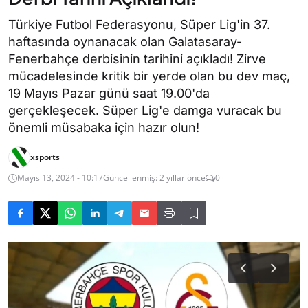
Türkiye Futbol Federasyonu, Süper Lig'in 37.
haftasında oynanacak olan Galatasaray-
Fenerbahçe derbisinin tarihini açıkladı! Zirve
mücadelesinde kritik bir yerde olan bu dev maç,
19 Mayıs Pazar günü saat 19.00'da
gerçekleşecek. Süper Lig'e damga vuracak bu
önemli müsabaka için hazır olun!
xsports
Mayıs 13, 2024 - 10:17
Güncellenmiş: 2 yıllar önce
0