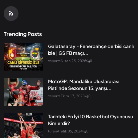
Trending Posts
Galatasaray - Fenerbahçe derbisi canlı
izle | GS FB maçı...
xsports
Nisan 26, 2026
0
MotoGP: Mandalika Uluslararası
Pisti'nde Sezonun 15. yarışı...
xsports
Ekim 17, 2023
0
Tarihteki En İyi 10 Basketbol Oyuncusu
Kimlerdir?
tufan
Aralık 05, 2024
0