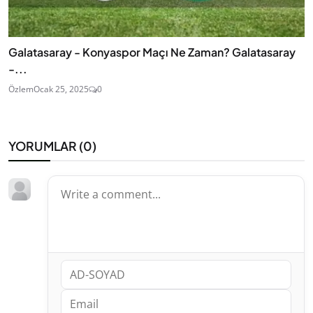
Galatasaray - Konyaspor Maçı Ne Zaman? Galatasaray
-...
Özlem
Ocak 25, 2025
0
YORUMLAR (
0
)