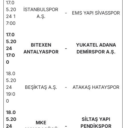
17.0
5.20
İSTANBULSPOR
-
EMS YAPI SİVASSPOR
24
1
A.Ş.
7:00
17.0
5.20
BITEXEN
YUKATEL ADANA
24
-
ANTALYASPOR
DEMİRSPOR A.Ş.
17:0
0
18.0
5.20
24
BEŞİKTAŞ A.Ş.
-
ATAKAŞ HATAYSPOR
19:0
0
18.0
5.20
SİLTAŞ YAPI
MKE
24
-
PENDİKSPOR