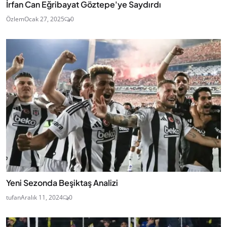
İrfan Can Eğribayat Göztepe'ye Saydırdı
Özlem
Ocak 27, 2025
0
Yeni Sezonda Beşiktaş Analizi
tufan
Aralık 11, 2024
0