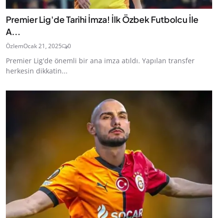
Premier Lig'de Tarihi İmza! İlk Özbek Futbolcu İle
A...
Özlem
Ocak 21, 2025
0
Premier Lig'de önemli bir ana imza atıldı. Yapılan transfer
herkesin dikkatin...