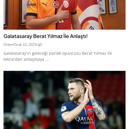
Galatasaray Berat Yılmaz İle Anlaştı!
Özlem
Ocak 22, 2025
0
Galatasaray'ın geleceği parlak oyuncusu Berat Yılmaz ile
tekrardan anlaşmaya ...