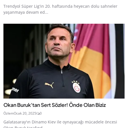
Trendyol Süper Lig'in 20. haftasında heyecan dolu sahneler
yaşanmaya devam ed...
Okan Buruk'tan Sert Sözler! Önde Olan Biziz
Özlem
Ocak 20, 2025
0
Galatasaray'ın Dinamo Kiev ile oynayacağı mücadele öncesi
Okan Buruk tarafınd...