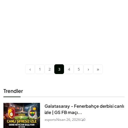
‹
›
»
1
2
3
4
5
Trendler
Galatasaray - Fenerbahçe derbisi canlı
izle | GS FB maçı...
xsports
Nisan 26, 2026
0