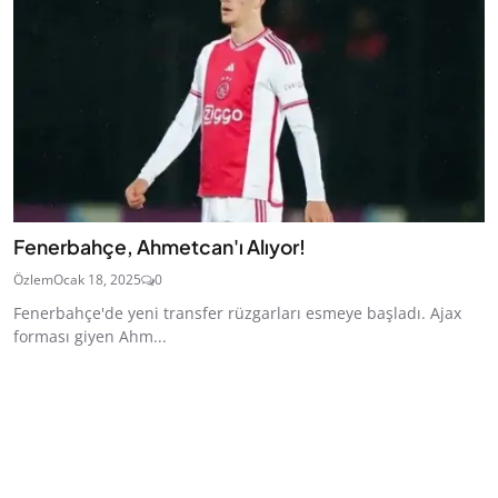
Fenerbahçe, Ahmetcan'ı Alıyor!
Özlem
Ocak 18, 2025
0
Fenerbahçe'de yeni transfer rüzgarları esmeye başladı. Ajax
forması giyen Ahm...