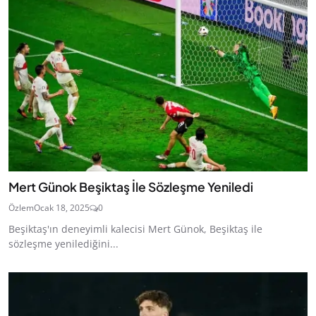
Mert Günok Beşiktaş İle Sözleşme Yeniledi
Özlem
Ocak 18, 2025
0
Beşiktaş'ın deneyimli kalecisi Mert Günok, Beşiktaş ile
sözleşme yenilediğini...