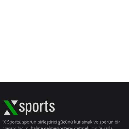
X Sports, sporun birleştirici gücünü kutlamak ve sporun bir
yaşam biçimi haline gelmesini teşvik etmek için burada.