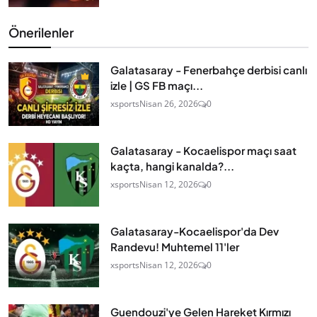
Önerilenler
Galatasaray - Fenerbahçe derbisi canlı
izle | GS FB maçı...
xsports
Nisan 26, 2026
0
Galatasaray - Kocaelispor maçı saat
kaçta, hangi kanalda?...
xsports
Nisan 12, 2026
0
Galatasaray-Kocaelispor'da Dev
Randevu! Muhtemel 11'ler
xsports
Nisan 12, 2026
0
Guendouzi'ye Gelen Hareket Kırmızı