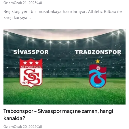
Özlem
Ocak 21, 2025
0
Beşiktaş, yeni bir müsabakaya hazırlanıyor. Athletic Bilbao ile
karşı karşıya...
Trabzonspor - Sivasspor maçı ne zaman, hangi
kanalda?
Özlem
Ocak 20, 2025
0