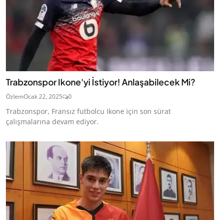
Trabzonspor Ikone'yi İstiyor! Anlaşabilecek Mi?
Özlem
Ocak 22, 2025
0
Trabzonspor, Fransız futbolcu Ikone için son sürat
çalışmalarına devam ediyor.