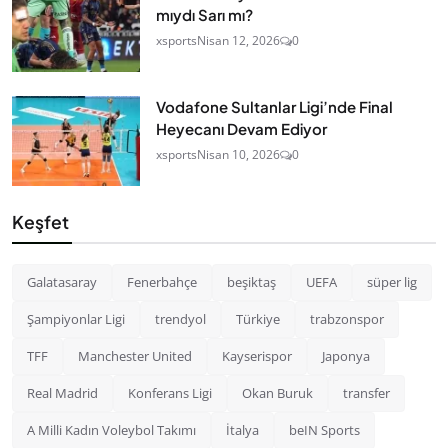
mıydı Sarı mı?
xsports
Nisan 12, 2026
0
Vodafone Sultanlar Ligi’nde Final
Heyecanı Devam Ediyor
xsports
Nisan 10, 2026
0
Keşfet
Galatasaray
Fenerbahçe
beşiktaş
UEFA
süper lig
Şampiyonlar Ligi
trendyol
Türkiye
trabzonspor
TFF
Manchester United
Kayserispor
Japonya
Real Madrid
Konferans Ligi
Okan Buruk
transfer
A Milli Kadın Voleybol Takımı
İtalya
beIN Sports