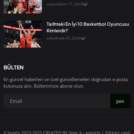
xsports
Ekim 17, 2023
0
Tarihteki En İyi 10 Basketbol Oyuncusu
Kimlerdir?
tufan
Aralık 05, 2024
0
BÜLTEN
En güncel haberleri ve özel güncellemeleri doğrudan e-posta
kutunuza alın. Bültenimize abone olun.
Join
X Sports 2023-2025 CREATED BY Spor X - xsportv | Şifresiz canlı