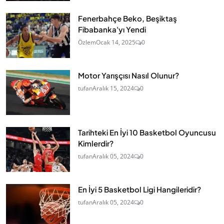
Fenerbahçe Beko, Beşiktaş
Fibabanka'yı Yendi
Özlem
Ocak 14, 2025
0
Motor Yarışçısı Nasıl Olunur?
tufan
Aralık 15, 2024
0
Tarihteki En İyi 10 Basketbol Oyuncusu
Kimlerdir?
tufan
Aralık 05, 2024
0
En İyi 5 Basketbol Ligi Hangileridir?
tufan
Aralık 05, 2024
0