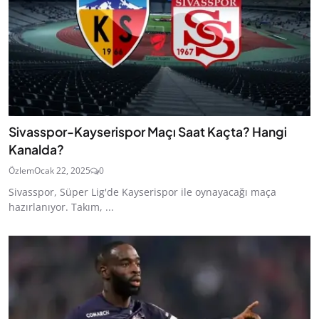
Sivasspor-Kayserispor Maçı Saat Kaçta? Hangi
Kanalda?
Özlem
Ocak 22, 2025
0
Sivasspor, Süper Lig'de Kayserispor ile oynayacağı maça
hazırlanıyor. Takım, ...