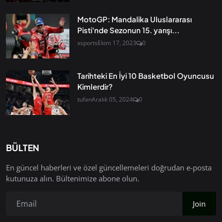
MotoGP: Mandalika Uluslararası
Pisti'nde Sezonun 15. yarışı...
xsports
Ekim 17, 2023
0
Tarihteki En İyi 10 Basketbol Oyuncusu
Kimlerdir?
tufan
Aralık 05, 2024
0
BÜLTEN
En güncel haberleri ve özel güncellemeleri doğrudan e-posta
kutunuza alın. Bültenimize abone olun.
Join