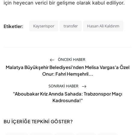
için heyecan verici bir gelişme olarak kabul ediliyor.
Etiketler:
Kayserispor
transfer
Hasan Ali Kaldırım
ÖNCEKI HABER
Malatya Büyükşehir Belediyesi'nden Melisa Vargas'a Özel
Onur: Fahri Hemşehril...
SONRAKI HABER
"Aboubakar Kriz Anında Sahada: Trabzonspor Maçı
Kadrosunda!"
BU İÇERIĞE TEPKINI GÖSTER?