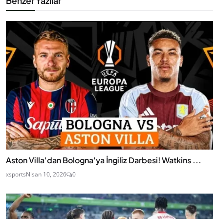
Benzer Yazılar
Aston Villa'dan Bologna'ya İngiliz Darbesi! Watkins ...
xsports
Nisan 10, 2026
0