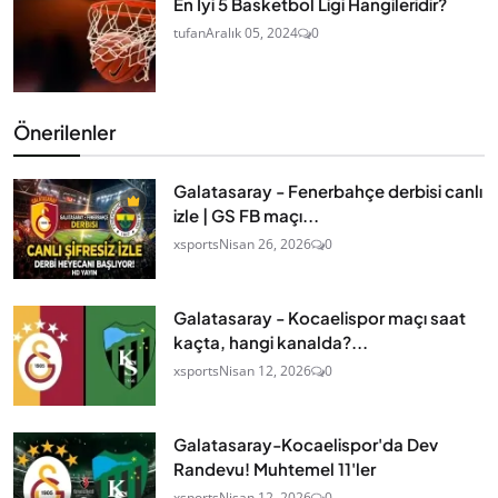
En İyi 5 Basketbol Ligi Hangileridir?
tufan
Aralık 05, 2024
0
Önerilenler
Galatasaray - Fenerbahçe derbisi canlı
izle | GS FB maçı...
xsports
Nisan 26, 2026
0
Galatasaray - Kocaelispor maçı saat
kaçta, hangi kanalda?...
xsports
Nisan 12, 2026
0
Galatasaray-Kocaelispor'da Dev
Randevu! Muhtemel 11'ler
xsports
Nisan 12, 2026
0