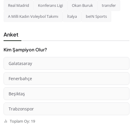
Real Madrid
Konferans Ligi
Okan Buruk
transfer
A Milli Kadın Voleybol Takımı
İtalya
beIN Sports
Anket
Kim Şampiyon Olur?
Galatasaray
Fenerbahçe
Beşiktaş
Trabzonspor
Toplam Oy: 19