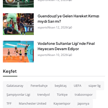
Guendouzi'ye Gelen Hareket Kırmızı
mıydı Sarı mı?
xsports
Nisan 12, 2026
0
Vodafone Sultanlar Ligi’nde Final
Heyecanı Devam Ediyor
xsports
Nisan 10, 2026
0
Keşfet
Galatasaray
Fenerbahçe
beşiktaş
UEFA
süper lig
Şampiyonlar Ligi
trendyol
Türkiye
trabzonspor
TFF
Manchester United
Kayserispor
Japonya