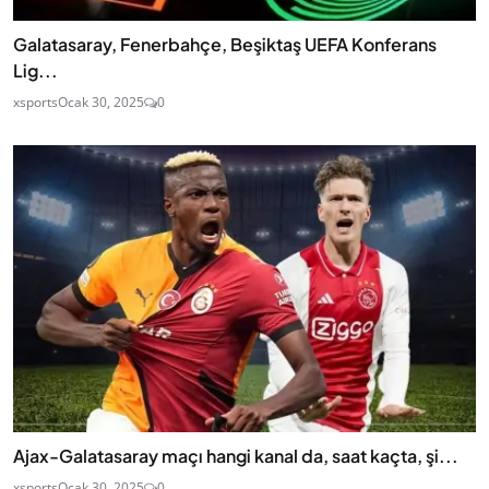
Galatasaray, Fenerbahçe, Beşiktaş UEFA Konferans
Lig...
xsports
Ocak 30, 2025
0
Ajax-Galatasaray maçı hangi kanal da, saat kaçta, şi...
xsports
Ocak 30, 2025
0