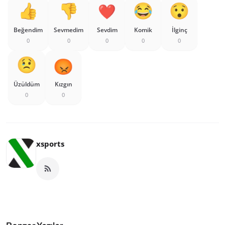
Beğendim
Sevmedim
Sevdim
Komik
İlginç
0
0
0
0
0
Üzüldüm
Kızgın
0
0
xsports