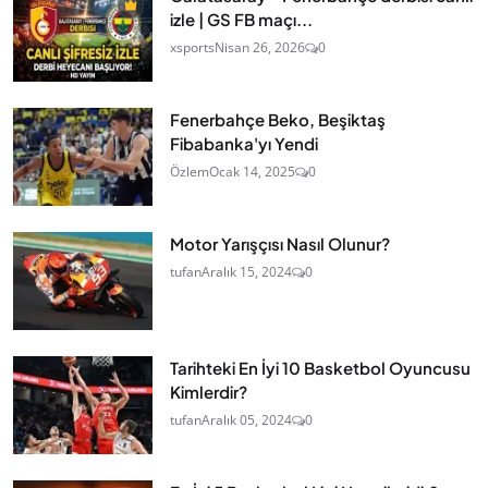
izle | GS FB maçı...
xsports
Nisan 26, 2026
0
Fenerbahçe Beko, Beşiktaş
Fibabanka'yı Yendi
Özlem
Ocak 14, 2025
0
Motor Yarışçısı Nasıl Olunur?
tufan
Aralık 15, 2024
0
Tarihteki En İyi 10 Basketbol Oyuncusu
Kimlerdir?
tufan
Aralık 05, 2024
0