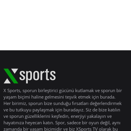
X Sports, sporun birleştirici gücünü kutlamak ve sporun bir
yaşam biçimi haline gelmesini teşvik etmek için burada.
Her birimiz, sporun bize sunduğu fırsatları değerlendirmek
ve bu tutkuyu paylaşmak için buradayız. Siz de bize katılın
ve sporun güzelliklerini keşfedin, enerjiyi yakalayın ve
hayatınıza heyecan katın. Spor, sadece bir oyun değil, aynı
zamanda bir yaşam biçimidir ve biz XSports TV olarak bu