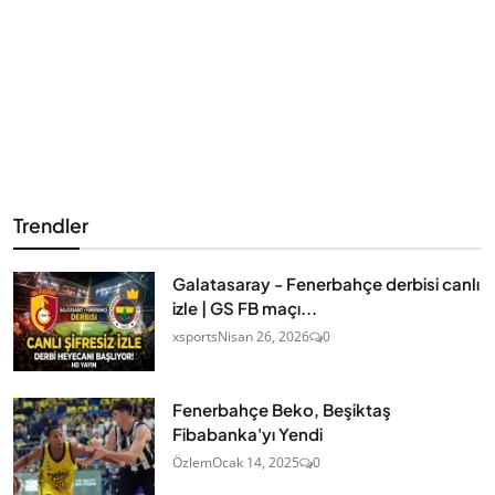
Trendler
Galatasaray - Fenerbahçe derbisi canlı
izle | GS FB maçı...
xsports
Nisan 26, 2026
0
Fenerbahçe Beko, Beşiktaş
Fibabanka'yı Yendi
Özlem
Ocak 14, 2025
0