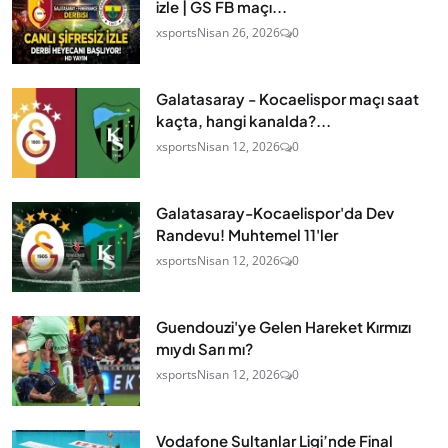
izle | GS FB maçı...
xsports
Nisan 26, 2026
0
Galatasaray - Kocaelispor maçı saat
kaçta, hangi kanalda?...
xsports
Nisan 12, 2026
0
Galatasaray-Kocaelispor'da Dev
Randevu! Muhtemel 11'ler
xsports
Nisan 12, 2026
0
Guendouzi'ye Gelen Hareket Kırmızı
mıydı Sarı mı?
xsports
Nisan 12, 2026
0
Vodafone Sultanlar Ligi’nde Final