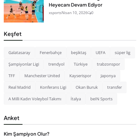
Heyecanı Devam Ediyor
xsports
Nisan 10, 2026
0
Keşfet
Galatasaray
Fenerbahçe
beşiktaş
UEFA
süper lig
Şampiyonlar Ligi
trendyol
Türkiye
trabzonspor
TFF
Manchester United
Kayserispor
Japonya
Real Madrid
Konferans Ligi
Okan Buruk
transfer
A Milli Kadın Voleybol Takımı
İtalya
beIN Sports
Anket
Kim Şampiyon Olur?