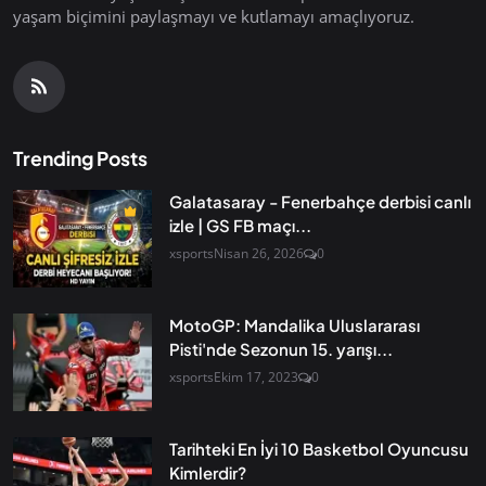
yaşam biçimini paylaşmayı ve kutlamayı amaçlıyoruz.
Trending Posts
Galatasaray - Fenerbahçe derbisi canlı
izle | GS FB maçı...
xsports
Nisan 26, 2026
0
MotoGP: Mandalika Uluslararası
Pisti'nde Sezonun 15. yarışı...
xsports
Ekim 17, 2023
0
Tarihteki En İyi 10 Basketbol Oyuncusu
Kimlerdir?