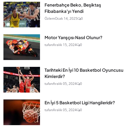
Fenerbahçe Beko, Beşiktaş
Fibabanka'yı Yendi
Özlem
Ocak 14, 2025
0
Motor Yarışçısı Nasıl Olunur?
tufan
Aralık 15, 2024
0
Tarihteki En İyi 10 Basketbol Oyuncusu
Kimlerdir?
tufan
Aralık 05, 2024
0
En İyi 5 Basketbol Ligi Hangileridir?
tufan
Aralık 05, 2024
0