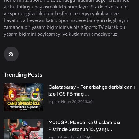
ve bu tutkuyu paylaşmak için buradayız. Siz de bize katılın
ve sporun güzelliklerini keşfedin, enerjiyi yakalayın ve
hayatınıza heyecan katın. Spor, sadece bir oyun değil, aynı
zamanda bir yaşam biçimidir ve biz XSports TV olarak bu
yaşam biçimini paylaşmayı ve kutlamayı amaçlıyoruz.
Trending Posts
Galatasaray - Fenerbahçe derbisi canlı
izle | GS FB maçı...
xsports
Nisan 26, 2026
0
MotoGP: Mandalika Uluslararası
Pisti'nde Sezonun 15. yarışı...
xsports
Ekim 17, 2023
0