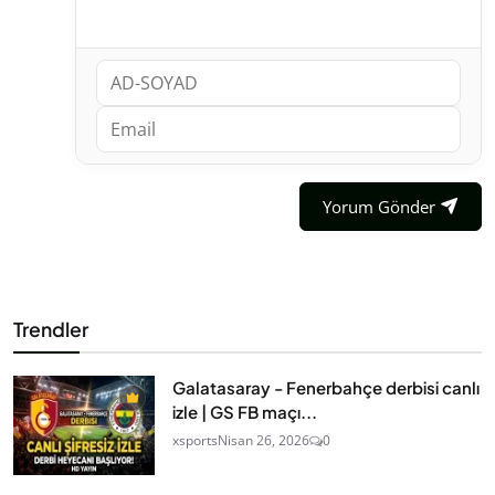
Yorum Gönder
Trendler
Galatasaray - Fenerbahçe derbisi canlı
izle | GS FB maçı...
xsports
Nisan 26, 2026
0