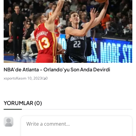
NBA'de Atlanta - Orlando'yu Son Anda Devirdi
xsports
Kasım 10, 2023
0
YORUMLAR (
0
)