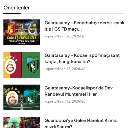
Önerilenler
Galatasaray - Fenerbahçe derbisi canlı
izle | GS FB maçı...
xsports
Nisan 26, 2026
0
Galatasaray - Kocaelispor maçı saat
kaçta, hangi kanalda?...
xsports
Nisan 12, 2026
0
Galatasaray-Kocaelispor'da Dev
Randevu! Muhtemel 11'ler
xsports
Nisan 12, 2026
0
Guendouzi'ye Gelen Hareket Kırmızı
mıydı Sarı mı?