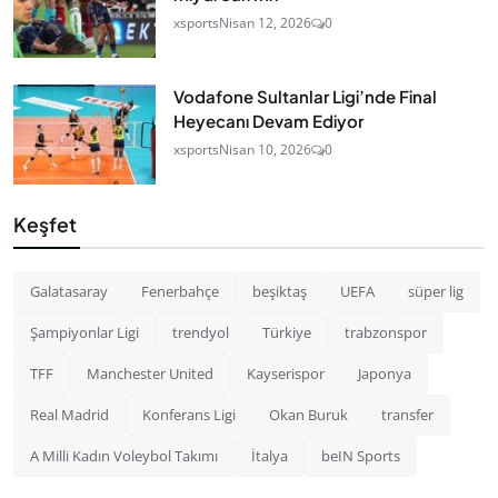
xsports
Nisan 12, 2026
0
Vodafone Sultanlar Ligi’nde Final
Heyecanı Devam Ediyor
xsports
Nisan 10, 2026
0
Keşfet
Galatasaray
Fenerbahçe
beşiktaş
UEFA
süper lig
Şampiyonlar Ligi
trendyol
Türkiye
trabzonspor
TFF
Manchester United
Kayserispor
Japonya
Real Madrid
Konferans Ligi
Okan Buruk
transfer
A Milli Kadın Voleybol Takımı
İtalya
beIN Sports