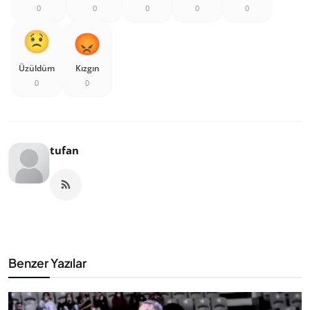
0
0
0
0
0
Üzüldüm
Kızgın
0
0
tufan
Benzer Yazılar